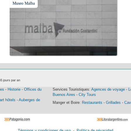
Museo Malba
65 jours par an
les
-
Historie
-
Offices du
Services Touristiques:
Agences de voyage
-
L
Buenos Aires
-
City Tours
rt hôtels
-
Auberges de
Manger et Boire:
Restaurants
-
Grillades
-
Cav
Términos y condiciones de uso
-
Política de privacidad