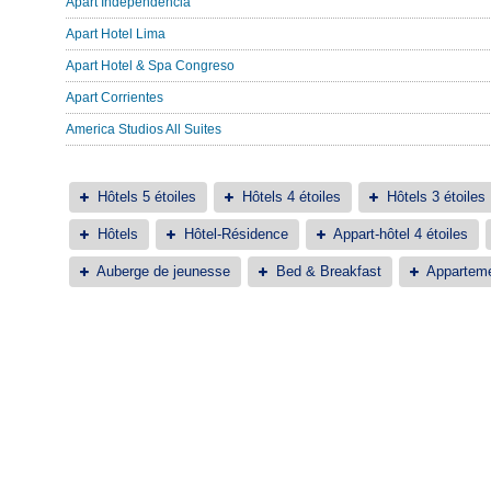
Apart Independencia
Apart Hotel Lima
Apart Hotel & Spa Congreso
Apart Corrientes
America Studios All Suites
Hôtels 5 étoiles
Hôtels 4 étoiles
Hôtels 3 étoiles
Hôtels
Hôtel-Résidence
Appart-hôtel 4 étoiles
Auberge de jeunesse
Bed & Breakfast
Appartem