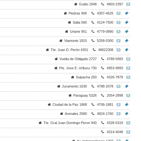
Guido 1948
4803-2397
Piedras 906
4307-4625
Salta 560
4124-7500
Uriarte 951
4779-0880
Viamonte 1815
5258-0300
Tte. Juan D. Perón 4301
48622308
Vuelta de Obligado 2727
4789-9383
Pte. Jose E. Uriburu 730
4953-9993
Suipacha 250
4326-7879
Juramento 1630
4788-2078
Paraguay 5326
2054-2898
Ciudad de la Paz 1868
4706-1881
Arenales 2580
4824-1760
Tte. Gral Juan Domingo Peron 940
4328-6319
4314-4048