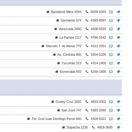
Bartolomé Mitre 4284
6009-0303
Sarmiento 674
4393-8997
Venezuela 2495
4308-6555
La Pampa 1117
4786-1542
Marcelo T. de Alvear 776
4312-2051
Av. Córdoba 860
5254-5200
Tucumán 313
4314-1400
Esmeralda 933
5166-1800
Godoy Cruz 1655
4833-4303
San José 747
4383-2060
Tte. Gral Juan Domingo Peron 940
4328-6321
Suipacha 1235
4819-3600