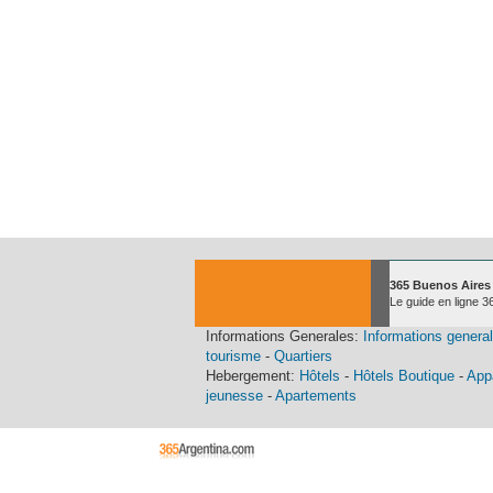
365 Buenos Aires
Le guide en ligne 3
Informations Generales:
Informations genera
tourisme
-
Quartiers
Hebergement:
Hôtels
-
Hôtels Boutique
-
Appa
jeunesse
-
Apartements