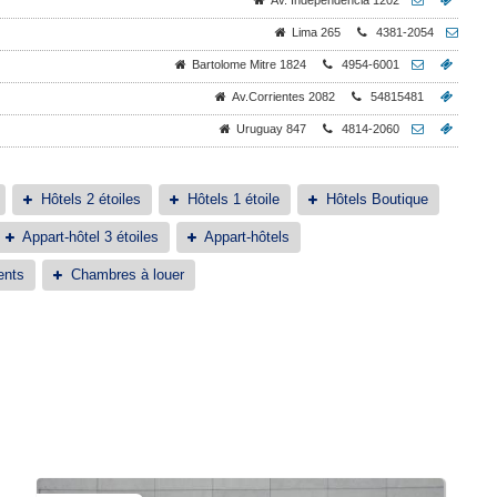
Av. Independencia 1202
Lima 265
4381-2054
Bartolome Mitre 1824
4954-6001
Av.Corrientes 2082
54815481
Uruguay 847
4814-2060
Hôtels 2 étoiles
Hôtels 1 étoile
Hôtels Boutique
Appart-hôtel 3 étoiles
Appart-hôtels
ents
Chambres à louer