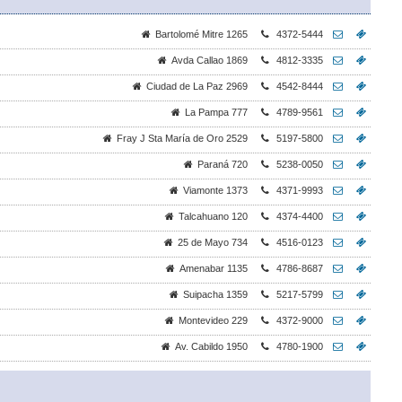
Bartolomé Mitre 1265
4372-5444
Avda Callao 1869
4812-3335
Ciudad de La Paz 2969
4542-8444
La Pampa 777
4789-9561
Fray J Sta María de Oro 2529
5197-5800
Paraná 720
5238-0050
Viamonte 1373
4371-9993
Talcahuano 120
4374-4400
25 de Mayo 734
4516-0123
Amenabar 1135
4786-8687
Suipacha 1359
5217-5799
Montevideo 229
4372-9000
Av. Cabildo 1950
4780-1900