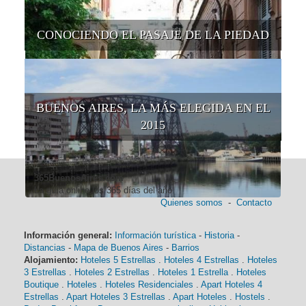
CONOCIENDO EL PASAJE DE LA PIEDAD
BUENOS AIRES, LA MÁS ELEGIDA EN EL
2015
365BuenosAires.com
La guía online los 365 días del año
Quienes somos
-
Contacto
Información general:
Información turística
-
Historia
-
Distancias
-
Mapa de Buenos Aires
-
Barrios
Alojamiento:
Hoteles 5 Estrellas
.
Hoteles 4 Estrellas
.
Hoteles
3 Estrellas
.
Hoteles 2 Estrellas
.
Hoteles 1 Estrella
.
Hoteles
Boutique
.
Hoteles
.
Hoteles Residenciales
.
Apart Hoteles 4
Estrellas
.
Apart Hoteles 3 Estrellas
.
Apart Hoteles
.
Hostels
.