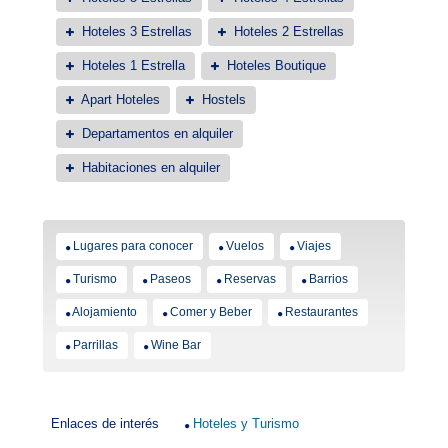
Hoteles 3 Estrellas
Hoteles 2 Estrellas
Hoteles 1 Estrella
Hoteles Boutique
Apart Hoteles
Hostels
Departamentos en alquiler
Habitaciones en alquiler
Lugares para conocer
Vuelos
Viajes
Turismo
Paseos
Reservas
Barrios
Alojamiento
Comer y Beber
Restaurantes
Parrillas
Wine Bar
Enlaces de interés
Hoteles y Turismo