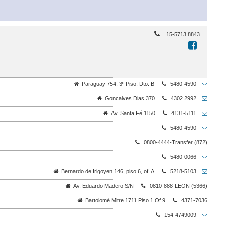
15-5713 8843
Paraguay 754, 3º Piso, Dto. B
5480-4590
Goncalves Dias 370
4302 2992
Av. Santa Fé 1150
4131-5111
5480-4590
0800-4444-Transfer (872)
5480-0066
Bernardo de Irigoyen 146, piso 6, of. A
5218-5103
Av. Eduardo Madero S/N
0810-888-LEON (5366)
Bartolomé Mitre 1711 Piso 1 Of 9
4371-7036
154-4749009