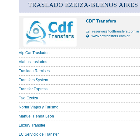
TRASLADO EZEIZA-BUENOS AIRES
CDF Transfers
reservas@cdftransfers.com.ar
www.cdftransfers.com.ar
Vip Car Traslados
Viabus traslados
Traslada Remises
Transfers System
Transfer Express
Taxi Ezeiza
Nortur Viajes y Turismo
Manuel Tienda Leon
Luxury Transfer
LC Servicio de Transfer