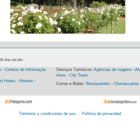
365 días del año
a
-
Centros de Informação
Serviços Turísticos:
Agências de viagens
-
Al
Aires
-
City Tours
rt Hoteis
-
Hosteis
-
Comer e Beber:
Restaurantes
-
Churrascarias
Términos y condiciones de uso
-
Política de privacidad