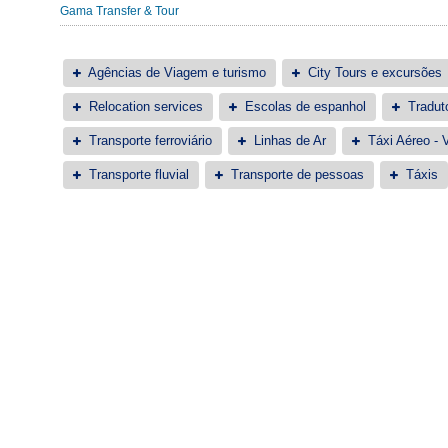
Gama Transfer & Tour
Agências de Viagem e turismo
City Tours e excursões
Relocation services
Escolas de espanhol
Tradut
Transporte ferroviário
Linhas de Ar
Táxi Aéreo - 
Transporte fluvial
Transporte de pessoas
Táxis