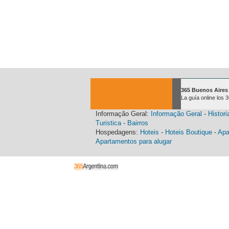
365 Buenos Aires
La guía online los 
Informação Geral:
Informação Geral
-
Histori
Turistica
-
Bairros
Hospedagens:
Hoteis
-
Hoteis Boutique
-
Apa
Apartamentos para alugar