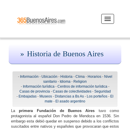
Desplegar
navegación
Historia de Buenos Aires
-
Información
-
Ubicación
-
Historia
-
Clima
-
Horarios
-
Nivel
sanitario
-
Idioma
-
Religion
-
Información turística
-
Centros de información turística
-
Casas de provincia
-
Casas de colectividades
-
Seguridad
-
Embajadas
-
Museos
-
Distancias a Bs As
-
Los porteños
-
El
mate
-
El asado argentino
La
primera Fundación de Buenos Aires
tuvo como
protagonista al español Don Pedro de Mendoza en 1536. Sin
embargo esta debió quedar en suspenso debido a los conflictos
suscitados entre nativos y españoles que provocaran que estos