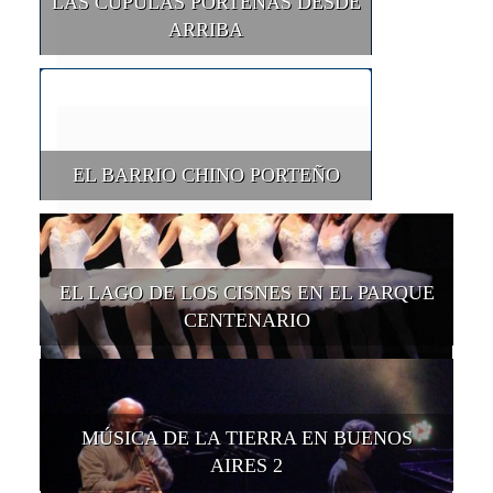
LAS CÚPULAS PORTEÑAS DESDE
ARRIBA
EL BARRIO CHINO PORTEÑO
EL LAGO DE LOS CISNES EN EL PARQUE
CENTENARIO
MÚSICA DE LA TIERRA EN BUENOS
AIRES 2