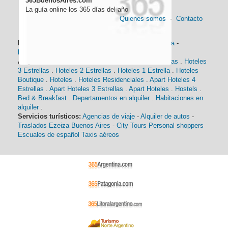
365BuenosAires.com
La guía online los 365 días del año
Quienes somos
-
Contacto
Información general:
Información turística
-
Historia
-
Distancias
-
Mapa de Buenos Aires
-
Barrios
Alojamiento:
Hoteles 5 Estrellas
.
Hoteles 4 Estrellas
.
Hoteles
3 Estrellas
.
Hoteles 2 Estrellas
.
Hoteles 1 Estrella
.
Hoteles
Boutique
.
Hoteles
.
Hoteles Residenciales
.
Apart Hoteles 4
Estrellas
.
Apart Hoteles 3 Estrellas
.
Apart Hoteles
.
Hostels
.
Bed & Breakfast
.
Departamentos en alquiler
.
Habitaciones en
alquiler
.
Servicios turísticos:
Agencias de viaje
-
Alquiler de autos
-
Traslados Ezeiza Buenos Aires
-
City Tours
Personal shoppers
Escuales de español
Taxis aéreos