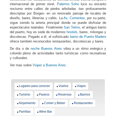
internacional de primer nivel.
Palermo Soho
luce su encanto
nocturno entre calles de piedra arboladas -tan profusamente
descriptas por Borges- en un renovado paisaje de locales de
diseño, bares, librerías y cafés. La
Av. Corrientes
, por su parte,
sigue siendo la arteria principal donde se puede disfrutar de
espectáculos teatrales. Finalmente
San Telmo
, el antiguo barrio
del puerto, hoy es sede de modernos
hostels
, bares, milongas y
discotecas. Pegado a él, el sofisticado
barrio de Puerto Madero
ofrece también reconocidos restaurantes, discotescas y bares.
De día o de
noche Buenos Aires
vibra a un ritmo enérgico y
colorido pleno de actividades tanto turísticas como recreativas
y culturales.
Ver mas sobre
Viajes a Buenos Aires
.
Lugares para conocer
Vuelos
Viajes
Turismo
Paseos
Reservas
Barrios
Alojamiento
Comer y Beber
Restaurantes
Parrillas
Wine Bar