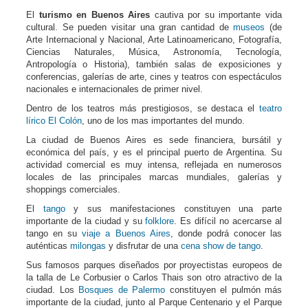
El
turismo en Buenos Aires
cautiva por su importante vida
cultural. Se pueden visitar una gran cantidad de
museos
(de
Arte Internacional y Nacional, Arte Latinoamericano, Fotografía,
Ciencias Naturales, Música, Astronomía, Tecnología,
Antropología o Historia), también salas de exposiciones y
conferencias, galerías de arte, cines y teatros con espectáculos
nacionales e internacionales de primer nivel.
Dentro de los teatros más prestigiosos, se destaca el
teatro
lírico El Colón
, uno de los mas importantes del mundo.
La ciudad de Buenos Aires es sede financiera, bursátil y
económica del país, y es el principal puerto de Argentina. Su
actividad comercial es muy intensa, reflejada en numerosos
locales de las principales marcas mundiales, galerías y
shoppings comerciales.
El
tango
y sus manifestaciones constituyen una parte
importante de la ciudad y su
folklore
. Es difícil no acercarse al
tango en su
viaje a Buenos Aires
, donde podrá conocer las
auténticas
milongas
y disfrutar de una
cena show de tango
.
Sus famosos parques diseñados por proyectistas europeos de
la talla de Le Corbusier o Carlos Thais son otro atractivo de la
ciudad. Los
Bosques de Palermo
constituyen el pulmón más
importante de la ciudad, junto al Parque Centenario y el Parque