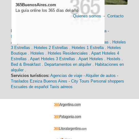
365BuenosAires.com
La guía online los 365 días del año
Quienes somos
-
Contacto
Información general:
Información turística
-
Historia
-
Distancias
-
Mapa de Buenos Aires
-
Barrios
Alojamiento:
Hoteles 5 Estrellas
.
Hoteles 4 Estrellas
.
Hoteles
3 Estrellas
.
Hoteles 2 Estrellas
.
Hoteles 1 Estrella
.
Hoteles
Boutique
.
Hoteles
.
Hoteles Residenciales
.
Apart Hoteles 4
Estrellas
.
Apart Hoteles 3 Estrellas
.
Apart Hoteles
.
Hostels
.
Bed & Breakfast
.
Departamentos en alquiler
.
Habitaciones en
alquiler
.
Servicios turísticos:
Agencias de viaje
-
Alquiler de autos
-
Traslados Ezeiza Buenos Aires
-
City Tours
Personal shoppers
Escuales de español
Taxis aéreos