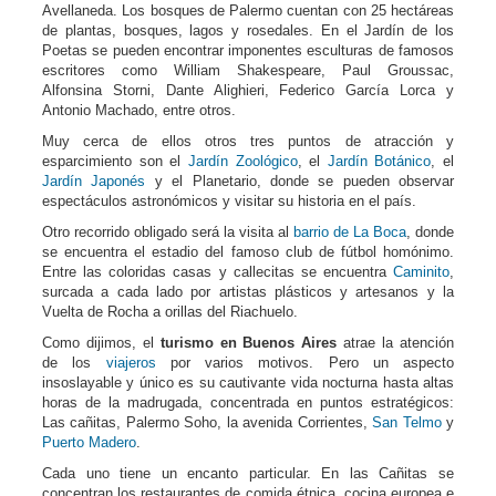
Avellaneda. Los bosques de Palermo cuentan con 25 hectáreas
de plantas, bosques, lagos y rosedales. En el Jardín de los
Poetas se pueden encontrar imponentes esculturas de famosos
escritores como William Shakespeare, Paul Groussac,
Alfonsina Storni, Dante Alighieri, Federico García Lorca y
Antonio Machado, entre otros.
Muy cerca de ellos otros tres puntos de atracción y
esparcimiento son el
Jardín Zoológico
, el
Jardín Botánico
, el
Jardín Japonés
y el Planetario, donde se pueden observar
espectáculos astronómicos y visitar su historia en el país.
Otro recorrido obligado será la visita al
barrio de La Boca
, donde
se encuentra el estadio del famoso club de fútbol homónimo.
Entre las coloridas casas y callecitas se encuentra
Caminito
,
surcada a cada lado por artistas plásticos y artesanos y la
Vuelta de Rocha a orillas del Riachuelo.
Como dijimos, el
turismo en Buenos Aires
atrae la atención
de los
viajeros
por varios motivos. Pero un aspecto
insoslayable y único es su cautivante vida nocturna hasta altas
horas de la madrugada, concentrada en puntos estratégicos:
Las cañitas, Palermo Soho, la avenida Corrientes,
San Telmo
y
Puerto Madero
.
Cada uno tiene un encanto particular. En las Cañitas se
concentran los restaurantes de comida étnica, cocina europea e