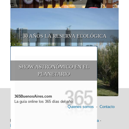
30 AÑOS LA RESERVA ECOLÓGICA
SHOW ASTRONÓMICO EN EL
PLANETARIO
365BuenosAires.com
La guía online los 365 días del año
Quienes somos
-
Contacto
Información general:
Información turística
-
Historia
-
Distancias
-
Mapa de Buenos Aires
-
Barrios