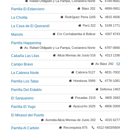
Rafael Obligado y La Pampa, Costanera Norte
4784-8681
Báez 202
4899-0951
Parrilla El Estanciero
Rodríguez Pena 1165
4815 4506
La Cholita
Perú 322
5199 1771
La Cava de El Querandí
Cnr Cochabamba & Bolivar
4307 8743
Manolo
Parrilla Happening
Av. Rafael Obligado y La Pampa, Costanera Norte
4787-0666
Alicia Moreau de Justo 516
4313 1336
Cabaña Las Lilas
Av Báez 292
Campo Bravo
Cabrera 5127
4831-7002
La Cabrera Norte
Honduras 5999
4778-1081
Parrilla Los Tatas
Defensa 1463
Parrilla Del Establo
Posadas 1515
4805 2683
El Sanjuanino
Ayacucho 1629
4806-2009
Parrilla El Yugo
El Mirasol del Puerto
Avenida Alicia Moreau de Justo 202
4315 6277
Reconquista 875
4312-5603/5604
Parrilla Al Carbón