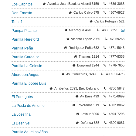
Avenida Juan Bautista Alberdi 6159
4686-3063
Los Cabritos
Carlos Calvo 375
4307-6927
Don Ernesto
Carlos Pellegrini 521
Tomo1
Nicaragua 4610
4833-7251
Pampa Picante
Vicente Lopez 2050
47959263
Parrilla Hereford
Rodríguez Peña 682
4371-5643
Parrilla Peña
Thames 1914
4777-8338
Parrilla Gardelito
Bonpland 1944
4776-7655
Parrilla La Celeste
Av. Corrientes, 3247
4959-3647/5
Aberdeen Angus
Parrilla El pobre Luis
Arríbeños 2393, Bajo Belgrano
4780 5847
Av Báez 499
4771-8699
El Portugués
Jovellanos 919
4302-8062
La Posta de Antonio
Lafinur 3006
4804-7296
La Josefina
Defensa 855
4300 9081
El Desnivel
Parrilla Aquellos Años