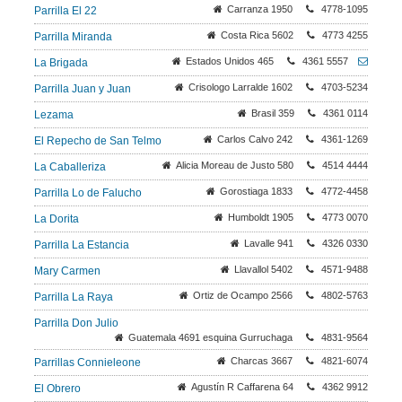
Carranza 1950
4778-1095
Parrilla El 22
Costa Rica 5602
4773 4255
Parrilla Miranda
Estados Unidos 465
4361 5557
La Brigada
Crisologo Larralde 1602
4703-5234
Parrilla Juan y Juan
Brasil 359
4361 0114
Lezama
Carlos Calvo 242
4361-1269
El Repecho de San Telmo
Alicia Moreau de Justo 580
4514 4444
La Caballeriza
Gorostiaga 1833
4772-4458
Parrilla Lo de Falucho
Humboldt 1905
4773 0070
La Dorita
Lavalle 941
4326 0330
Parrilla La Estancia
Llavallol 5402
4571-9488
Mary Carmen
Ortiz de Ocampo 2566
4802-5763
Parrilla La Raya
Parrilla Don Julio
Guatemala 4691 esquina Gurruchaga
4831-9564
Charcas 3667
4821-6074
Parrillas Connieleone
Agustín R Caffarena 64
4362 9912
El Obrero