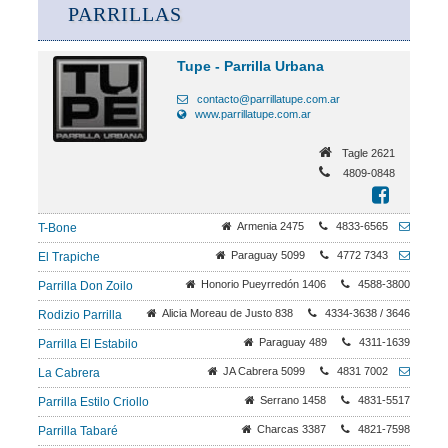
PARRILLAS
Tupe - Parrilla Urbana
contacto@parrillatupe.com.ar
www.parrillatupe.com.ar
Tagle 2621
4809-0848
Armenia 2475
4833-6565
T-Bone
Paraguay 5099
4772 7343
El Trapiche
Honorio Pueyrredón 1406
4588-3800
Parrilla Don Zoilo
Alicia Moreau de Justo 838
4334-3638 / 3646
Rodizio Parrilla
Paraguay 489
4311-1639
Parrilla El Estabilo
JA Cabrera 5099
4831 7002
La Cabrera
Serrano 1458
4831-5517
Parrilla Estilo Criollo
Charcas 3387
4821-7598
Parrilla Tabaré