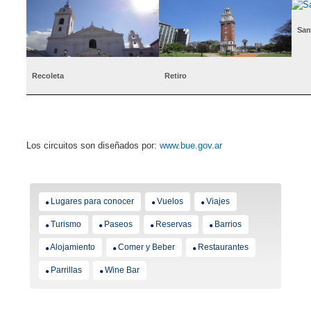
San
Recoleta
Retiro
Los circuitos son diseñados por:
www.bue.gov.ar
Lugares para conocer
Vuelos
Viajes
Turismo
Paseos
Reservas
Barrios
Alojamiento
Comer y Beber
Restaurantes
Parrillas
Wine Bar