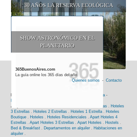
30 AÑOS LA RESERVA ECOLÓGICA
SHOW ASTRONÓMICO EN EL
PLANETARIO
365BuenosAires.com
La guía online los 365 días del año
Quienes somos
-
Contacto
Información general:
Información turística
-
Historia
-
Distancias
-
Mapa de Buenos Aires
-
Barrios
Alojamiento:
Hoteles 5 Estrellas
.
Hoteles 4 Estrellas
.
Hoteles
3 Estrellas
.
Hoteles 2 Estrellas
.
Hoteles 1 Estrella
.
Hoteles
Boutique
.
Hoteles
.
Hoteles Residenciales
.
Apart Hoteles 4
Estrellas
.
Apart Hoteles 3 Estrellas
.
Apart Hoteles
.
Hostels
.
Bed & Breakfast
.
Departamentos en alquiler
.
Habitaciones en
alquiler
.