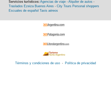
Servicios turísticos:
Agencias de viaje
-
Alquiler de autos
-
Traslados Ezeiza Buenos Aires
-
City Tours
Personal shoppers
Escuales de español
Taxis aéreos
Términos y condiciones de uso
-
Política de privacidad