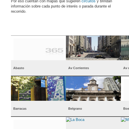
Por eso cuentan con mapas que sugieren
circuitos
y brindan
información sobre cada punto de interés o parada durante el
recorrido.
Abasto
Av Corrientes
Av 
Barracas
Belgrano
Boe