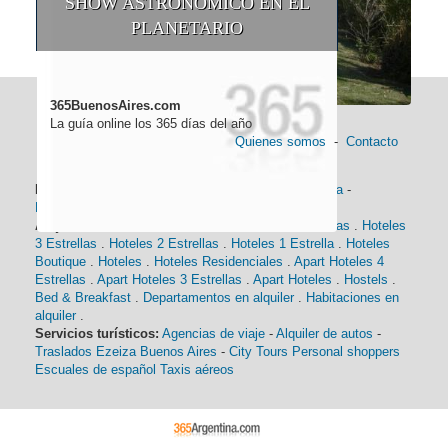
SHOW ASTRONÓMICO EN EL
PLANETARIO
365BuenosAires.com
La guía online los 365 días del año
Quienes somos
-
Contacto
Información general:
Información turística
-
Historia
-
Distancias
-
Mapa de Buenos Aires
-
Barrios
Alojamiento:
Hoteles 5 Estrellas
.
Hoteles 4 Estrellas
.
Hoteles
3 Estrellas
.
Hoteles 2 Estrellas
.
Hoteles 1 Estrella
.
Hoteles
Boutique
.
Hoteles
.
Hoteles Residenciales
.
Apart Hoteles 4
Estrellas
.
Apart Hoteles 3 Estrellas
.
Apart Hoteles
.
Hostels
.
Bed & Breakfast
.
Departamentos en alquiler
.
Habitaciones en
alquiler
.
Servicios turísticos:
Agencias de viaje
-
Alquiler de autos
-
Traslados Ezeiza Buenos Aires
-
City Tours
Personal shoppers
Escuales de español
Taxis aéreos