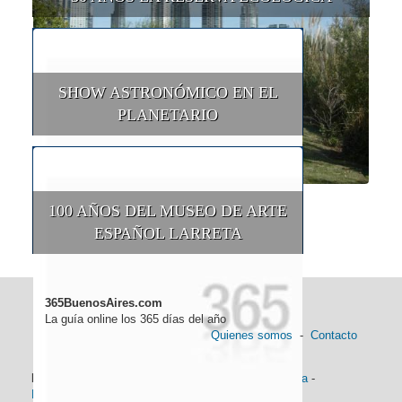
SHOW ASTRONÓMICO EN EL
PLANETARIO
100 AÑOS DEL MUSEO DE ARTE
ESPAÑOL LARRETA
365BuenosAires.com
La guía online los 365 días del año
Quienes somos
-
Contacto
Información general:
Información turística
-
Historia
-
Distancias
-
Mapa de Buenos Aires
-
Barrios