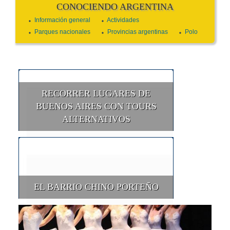
CONOCIENDO ARGENTINA
Información general
Actividades
Parques nacionales
Provincias argentinas
Polo
RECORRER LUGARES DE
BUENOS AIRES CON TOURS
ALTERNATIVOS
EL BARRIO CHINO PORTEÑO