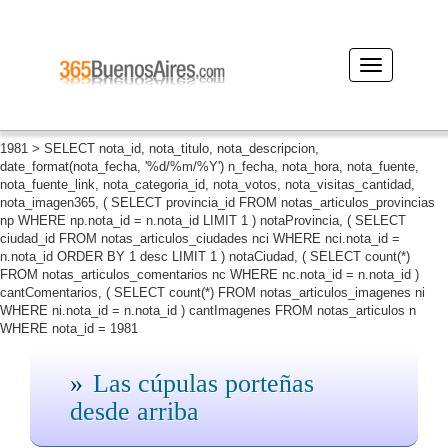
Desplegar
navegación
1981 > SELECT nota_id, nota_titulo, nota_descripcion,
date_format(nota_fecha, '%d/%m/%Y') n_fecha, nota_hora, nota_fuente,
nota_fuente_link, nota_categoria_id, nota_votos, nota_visitas_cantidad,
nota_imagen365, ( SELECT provincia_id FROM notas_articulos_provincias
np WHERE np.nota_id = n.nota_id LIMIT 1 ) notaProvincia, ( SELECT
ciudad_id FROM notas_articulos_ciudades nci WHERE nci.nota_id =
n.nota_id ORDER BY 1 desc LIMIT 1 ) notaCiudad, ( SELECT count(*)
FROM notas_articulos_comentarios nc WHERE nc.nota_id = n.nota_id )
cantComentarios, ( SELECT count(*) FROM notas_articulos_imagenes ni
WHERE ni.nota_id = n.nota_id ) cantImagenes FROM notas_articulos n
WHERE nota_id = 1981
Las cúpulas porteñas
desde arriba