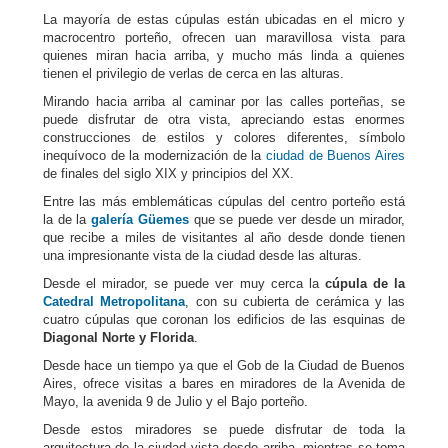
La mayoría de estas cúpulas están ubicadas en el micro y
macrocentro porteño, ofrecen uan maravillosa vista para
quienes miran hacia arriba, y mucho más linda a quienes
tienen el privilegio de verlas de cerca en las alturas.
Mirando hacia arriba al caminar por las calles porteñas, se
puede disfrutar de otra vista, apreciando estas enormes
construcciones de estilos y colores diferentes, símbolo
inequívoco de la modernización de la
ciudad de Buenos Aires
de finales del siglo XIX y principios del XX.
Entre las más emblemáticas cúpulas del centro porteño está
la de la
galería Güemes
que se puede ver desde un mirador,
que recibe a miles de visitantes al año desde donde tienen
una impresionante vista de la ciudad desde las alturas.
Desde el mirador, se puede ver muy cerca la
cúpula de la
Catedral Metropolitana
, con su cubierta de cerámica y las
cuatro cúpulas que coronan los edificios de las esquinas de
Diagonal Norte y Florida
.
Desde hace un tiempo ya que el Gob de la Ciudad de Buenos
Aires, ofrece visitas a bares en miradores de la Avenida de
Mayo, la avenida 9 de Julio y el Bajo porteño.
Desde estos miradores se puede disfrutar de toda la
arquitectura de la ciudad vista desde arriba, mientras se toma