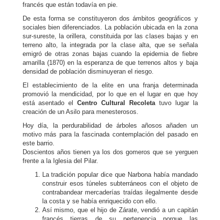
francés que están todavía en pie.
De esta forma se constituyeron dos ámbitos geográficos y
sociales bien diferenciados. La población ubicada en la zona
sur-sureste, la orillera, constituida por las clases bajas y en
terreno alto, la integrada por la clase alta, que se señala
emigró de otras zonas bajas cuando la epidemia de fiebre
amarilla (1870) en la esperanza de que terrenos altos y baja
densidad de población disminuyeran el riesgo.
El establecimiento de la elite en una franja determinada
promovió la mendicidad, por lo que en el lugar en que hoy
está asentado el
Centro Cultural Recoleta
tuvo lugar la
creación de un Asilo para menesterosos.
Hoy día, la perdurabilidad de árboles añosos añaden un
motivo más para la fascinada contemplación del pasado en
este barrio.
Doscientos años tienen ya los dos gomeros que se yerguen
frente a la Iglesia del Pilar.
La tradición popular dice que Narbona había mandado
construir esos túneles subterráneos con el objeto de
contrabandear mercaderías traídas ilegalmente desde
la costa y se había enriquecido con ello.
Así mismo, que el hijo de Zárate, vendió a un capitán
francés tierras de su pertenencia porque las