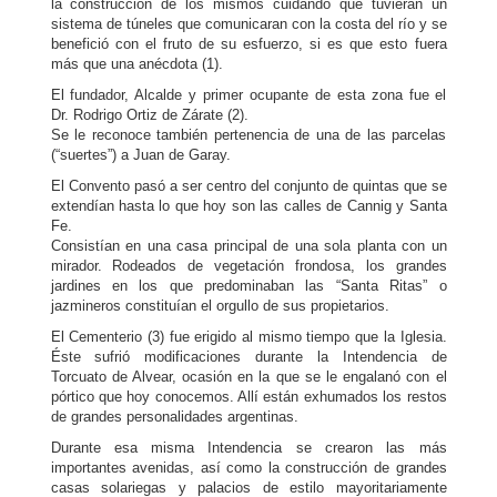
la construcción de los mismos cuidando que tuvieran un
sistema de túneles que comunicaran con la costa del río y se
benefició con el fruto de su esfuerzo, si es que esto fuera
más que una anécdota (1).
El fundador, Alcalde y primer ocupante de esta zona fue el
Dr. Rodrigo Ortiz de Zárate (2).
Se le reconoce también pertenencia de una de las parcelas
(“suertes”) a Juan de Garay.
El Convento pasó a ser centro del conjunto de quintas que se
extendían hasta lo que hoy son las calles de Cannig y Santa
Fe.
Consistían en una casa principal de una sola planta con un
mirador. Rodeados de vegetación frondosa, los grandes
jardines en los que predominaban las “Santa Ritas” o
jazmineros constituían el orgullo de sus propietarios.
El Cementerio (3) fue erigido al mismo tiempo que la Iglesia.
Éste sufrió modificaciones durante la Intendencia de
Torcuato de Alvear, ocasión en la que se le engalanó con el
pórtico que hoy conocemos. Allí están exhumados los restos
de grandes personalidades argentinas.
Durante esa misma Intendencia se crearon las más
importantes avenidas, así como la construcción de grandes
casas solariegas y palacios de estilo mayoritariamente