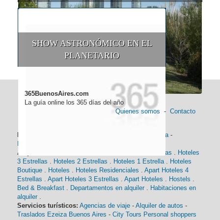
SHOW ASTRONÓMICO EN EL
PLANETARIO
365BuenosAires.com
La guía online los 365 días del año
Quienes somos
-
Contacto
Información general:
Información turística
-
Historia
-
Distancias
-
Mapa de Buenos Aires
-
Barrios
Alojamiento:
Hoteles 5 Estrellas
.
Hoteles 4 Estrellas
.
Hoteles
3 Estrellas
.
Hoteles 2 Estrellas
.
Hoteles 1 Estrella
.
Hoteles
Boutique
.
Hoteles
.
Hoteles Residenciales
.
Apart Hoteles 4
Estrellas
.
Apart Hoteles 3 Estrellas
.
Apart Hoteles
.
Hostels
.
Bed & Breakfast
.
Departamentos en alquiler
.
Habitaciones en
alquiler
.
Servicios turísticos:
Agencias de viaje
-
Alquiler de autos
-
Traslados Ezeiza Buenos Aires
-
City Tours
Personal shoppers