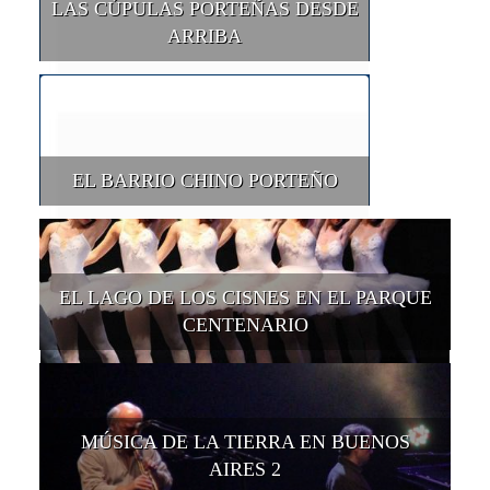
LAS CÚPULAS PORTEÑAS DESDE
ARRIBA
EL BARRIO CHINO PORTEÑO
EL LAGO DE LOS CISNES EN EL PARQUE
CENTENARIO
MÚSICA DE LA TIERRA EN BUENOS
AIRES 2