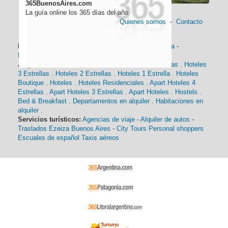
365BuenosAires.com
La guía online los 365 días del año
Quienes somos
-
Contacto
Información general:
Información turística
-
Historia
-
Distancias
-
Mapa de Buenos Aires
-
Barrios
Alojamiento:
Hoteles 5 Estrellas
.
Hoteles 4 Estrellas
.
Hoteles
3 Estrellas
.
Hoteles 2 Estrellas
.
Hoteles 1 Estrella
.
Hoteles
Boutique
.
Hoteles
.
Hoteles Residenciales
.
Apart Hoteles 4
Estrellas
.
Apart Hoteles 3 Estrellas
.
Apart Hoteles
.
Hostels
.
Bed & Breakfast
.
Departamentos en alquiler
.
Habitaciones en
alquiler
.
Servicios turísticos:
Agencias de viaje
-
Alquiler de autos
-
Traslados Ezeiza Buenos Aires
-
City Tours
Personal shoppers
Escuales de español
Taxis aéreos