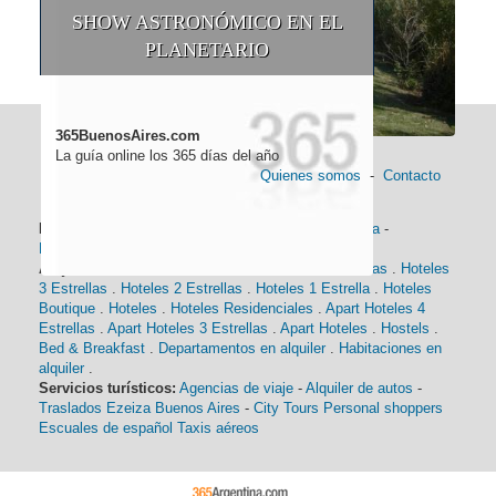
SHOW ASTRONÓMICO EN EL
PLANETARIO
365BuenosAires.com
La guía online los 365 días del año
Quienes somos
-
Contacto
Información general:
Información turística
-
Historia
-
Distancias
-
Mapa de Buenos Aires
-
Barrios
Alojamiento:
Hoteles 5 Estrellas
.
Hoteles 4 Estrellas
.
Hoteles
3 Estrellas
.
Hoteles 2 Estrellas
.
Hoteles 1 Estrella
.
Hoteles
Boutique
.
Hoteles
.
Hoteles Residenciales
.
Apart Hoteles 4
Estrellas
.
Apart Hoteles 3 Estrellas
.
Apart Hoteles
.
Hostels
.
Bed & Breakfast
.
Departamentos en alquiler
.
Habitaciones en
alquiler
.
Servicios turísticos:
Agencias de viaje
-
Alquiler de autos
-
Traslados Ezeiza Buenos Aires
-
City Tours
Personal shoppers
Escuales de español
Taxis aéreos