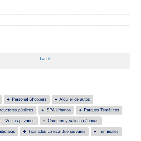
Tweet
Personal Shoppers
Alquiler de autos
aductores públicos
SPA Urbanos
Parques Temáticos
s - Vuelos privados
Cruceros y salidas náuticas
diotaxis
Traslados Ezeiza-Buenos Aires
Terminales