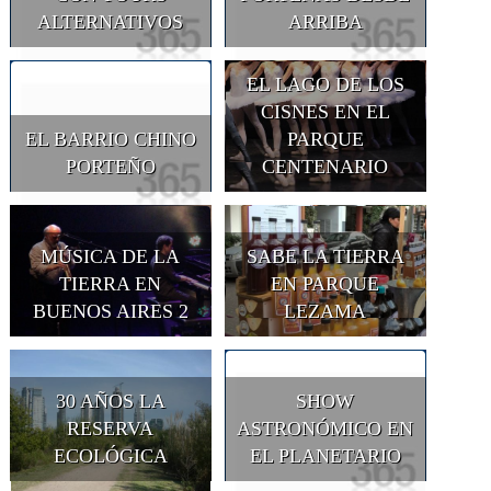
ALTERNATIVOS
ARRIBA
EL LAGO DE LOS
CISNES EN EL
EL BARRIO CHINO
PARQUE
PORTEÑO
CENTENARIO
MÚSICA DE LA
SABE LA TIERRA
TIERRA EN
EN PARQUE
BUENOS AIRES 2
LEZAMA
30 AÑOS LA
SHOW
RESERVA
ASTRONÓMICO EN
ECOLÓGICA
EL PLANETARIO