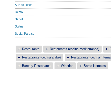
A Todo Disco
Restó
Sabot
Status
Social Paraíso
Restaurants
Restaurants (cocina mediterranea)
R
Restaurants (cocina arabe)
Restaurants (cocina interna
Bares y Restobares
Wineries
Bares Notables