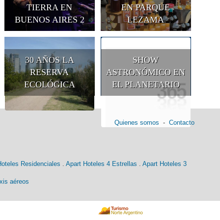
TIERRA EN
EN PARQUE
BUENOS AIRES 2
LEZAMA
30 AÑOS LA
SHOW
RESERVA
ASTRONÓMICO EN
ECOLÓGICA
EL PLANETARIO
Quienes somos
-
Contacto
Hoteles Residenciales
.
Apart Hoteles 4 Estrellas
.
Apart Hoteles 3
xis aéreos