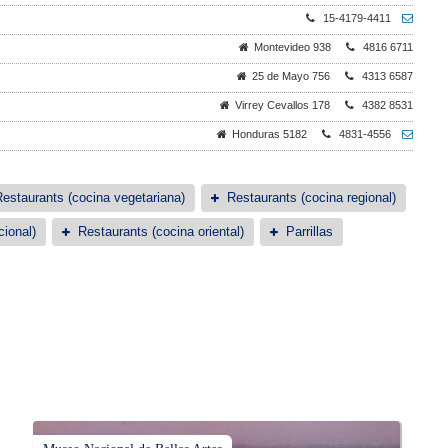
15-4179-4411
Montevideo 938
4816 6711
25 de Mayo 756
4313 6587
Virrey Cevallos 178
4382 8531
Honduras 5182
4831-4556
estaurants (cocina vegetariana)
Restaurants (cocina regional)
cional)
Restaurants (cocina oriental)
Parrillas