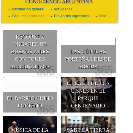
CONOCIENDO ARGENTINA
Información general
Actividades
Parques nacionales
Provincias argentinas
Polo
RECORRER
LUGARES DE
BUENOS AIRES
LAS CÚPULAS
CON TOURS
PORTEÑAS DESDE
ALTERNATIVOS
ARRIBA
EL LAGO DE LOS
CISNES EN EL
EL BARRIO CHINO
PARQUE
PORTEÑO
CENTENARIO
MÚSICA DE LA
SABE LA TIERRA