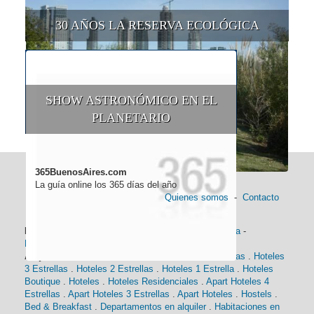
30 AÑOS LA RESERVA ECOLÓGICA
SHOW ASTRONÓMICO EN EL
PLANETARIO
365BuenosAires.com
La guía online los 365 días del año
Quienes somos
-
Contacto
Información general:
Información turística
-
Historia
-
Distancias
-
Mapa de Buenos Aires
-
Barrios
Alojamiento:
Hoteles 5 Estrellas
.
Hoteles 4 Estrellas
.
Hoteles
3 Estrellas
.
Hoteles 2 Estrellas
.
Hoteles 1 Estrella
.
Hoteles
Boutique
.
Hoteles
.
Hoteles Residenciales
.
Apart Hoteles 4
Estrellas
.
Apart Hoteles 3 Estrellas
.
Apart Hoteles
.
Hostels
.
Bed & Breakfast
.
Departamentos en alquiler
.
Habitaciones en