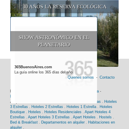
30 AÑOS LA RESERVA ECOLÓGICA
SHOW ASTRONÓMICO EN EL
PLANETARIO
365BuenosAires.com
La guía online los 365 días del año
Quienes somos
-
Contacto
Información general:
Información turística
-
Historia
-
Distancias
-
Mapa de Buenos Aires
-
Barrios
Alojamiento:
Hoteles 5 Estrellas
.
Hoteles 4 Estrellas
.
Hoteles
3 Estrellas
.
Hoteles 2 Estrellas
.
Hoteles 1 Estrella
.
Hoteles
Boutique
.
Hoteles
.
Hoteles Residenciales
.
Apart Hoteles 4
Estrellas
.
Apart Hoteles 3 Estrellas
.
Apart Hoteles
.
Hostels
.
Bed & Breakfast
.
Departamentos en alquiler
.
Habitaciones en
alquiler
.