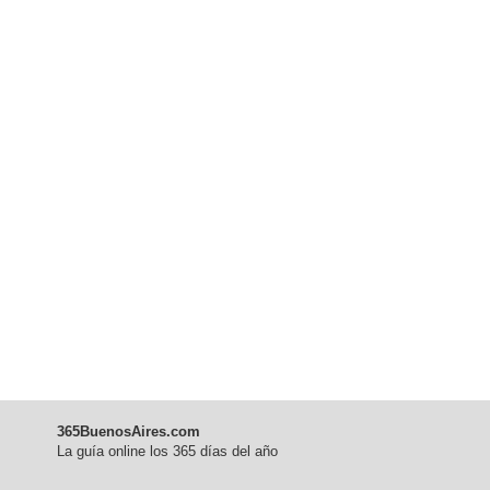
365BuenosAires.com
La guía online los 365 días del año