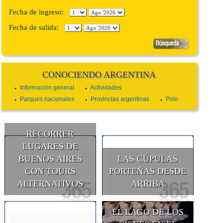
Fecha de ingreso:
Fecha de salida:
CONOCIENDO ARGENTINA
Información general
Actividades
Parques nacionales
Provincias argentinas
Polo
RECORRER
LUGARES DE
BUENOS AIRES
LAS CÚPULAS
CON TOURS
PORTEÑAS DESDE
ALTERNATIVOS
ARRIBA
EL LAGO DE LOS