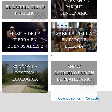
CISNES EN EL
EL BARRIO CHINO
PARQUE
PORTEÑO
CENTENARIO
MÚSICA DE LA
SABE LA TIERRA
TIERRA EN
EN PARQUE
BUENOS AIRES 2
LEZAMA
30 AÑOS LA
SHOW
RESERVA
ASTRONÓMICO EN
ECOLÓGICA
EL PLANETARIO
Quienes somos
-
Contacto