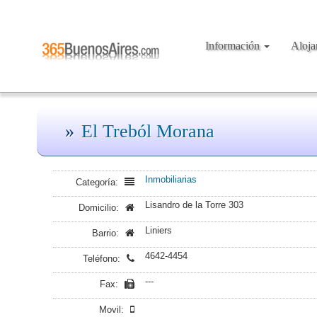
Información
Aloj
El Treból Morana
Inmobiliarias
Categoría:
Lisandro de la Torre 303
Domicilio:
Liniers
Barrio:
4642-4454
Teléfono:
---
Fax:
Movil: