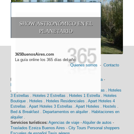
SHOW ASTRONÓMICO EN EL
PLANETARIO
365BuenosAires.com
La guía online los 365 días del año
Quienes somos
-
Contacto
Información general:
Información turística
-
Historia
-
Distancias
-
Mapa de Buenos Aires
-
Barrios
Alojamiento:
Hoteles 5 Estrellas
.
Hoteles 4 Estrellas
.
Hoteles
3 Estrellas
.
Hoteles 2 Estrellas
.
Hoteles 1 Estrella
.
Hoteles
Boutique
.
Hoteles
.
Hoteles Residenciales
.
Apart Hoteles 4
Estrellas
.
Apart Hoteles 3 Estrellas
.
Apart Hoteles
.
Hostels
.
Bed & Breakfast
.
Departamentos en alquiler
.
Habitaciones en
alquiler
.
Servicios turísticos:
Agencias de viaje
-
Alquiler de autos
-
Traslados Ezeiza Buenos Aires
-
City Tours
Personal shoppers
Escuales de español
Taxis aéreos