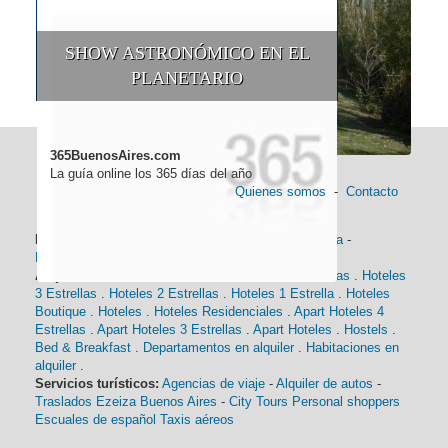
SHOW ASTRONÓMICO EN EL
PLANETARIO
365BuenosAires.com
La guía online los 365 días del año
Quienes somos
-
Contacto
Información general:
Información turística
-
Historia
-
Distancias
-
Mapa de Buenos Aires
-
Barrios
Alojamiento:
Hoteles 5 Estrellas
.
Hoteles 4 Estrellas
.
Hoteles
3 Estrellas
.
Hoteles 2 Estrellas
.
Hoteles 1 Estrella
.
Hoteles
Boutique
.
Hoteles
.
Hoteles Residenciales
.
Apart Hoteles 4
Estrellas
.
Apart Hoteles 3 Estrellas
.
Apart Hoteles
.
Hostels
.
Bed & Breakfast
.
Departamentos en alquiler
.
Habitaciones en
alquiler
.
Servicios turísticos:
Agencias de viaje
-
Alquiler de autos
-
Traslados Ezeiza Buenos Aires
-
City Tours
Personal shoppers
Escuales de español
Taxis aéreos