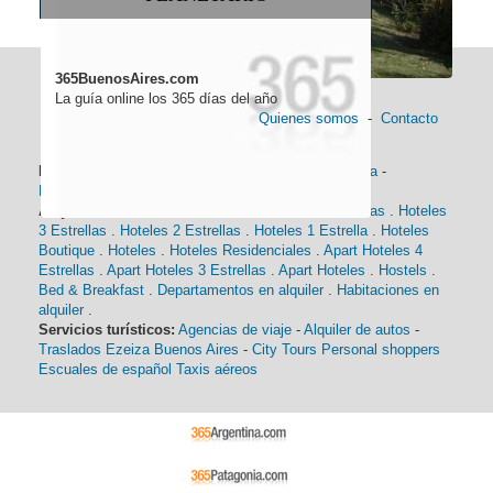
365BuenosAires.com
La guía online los 365 días del año
Quienes somos
-
Contacto
Información general:
Información turística
-
Historia
-
Distancias
-
Mapa de Buenos Aires
-
Barrios
Alojamiento:
Hoteles 5 Estrellas
.
Hoteles 4 Estrellas
.
Hoteles
3 Estrellas
.
Hoteles 2 Estrellas
.
Hoteles 1 Estrella
.
Hoteles
Boutique
.
Hoteles
.
Hoteles Residenciales
.
Apart Hoteles 4
Estrellas
.
Apart Hoteles 3 Estrellas
.
Apart Hoteles
.
Hostels
.
Bed & Breakfast
.
Departamentos en alquiler
.
Habitaciones en
alquiler
.
Servicios turísticos:
Agencias de viaje
-
Alquiler de autos
-
Traslados Ezeiza Buenos Aires
-
City Tours
Personal shoppers
Escuales de español
Taxis aéreos