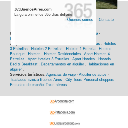
365BuenosAires.com
La guía online los 365 días del año
Quienes somos
-
Contacto
Información general:
Información turística
-
Historia
-
Distancias
-
Mapa de Buenos Aires
-
Barrios
Alojamiento:
Hoteles 5 Estrellas
.
Hoteles 4 Estrellas
.
Hoteles
3 Estrellas
.
Hoteles 2 Estrellas
.
Hoteles 1 Estrella
.
Hoteles
Boutique
.
Hoteles
.
Hoteles Residenciales
.
Apart Hoteles 4
Estrellas
.
Apart Hoteles 3 Estrellas
.
Apart Hoteles
.
Hostels
.
Bed & Breakfast
.
Departamentos en alquiler
.
Habitaciones en
alquiler
.
Servicios turísticos:
Agencias de viaje
-
Alquiler de autos
-
Traslados Ezeiza Buenos Aires
-
City Tours
Personal shoppers
Escuales de español
Taxis aéreos