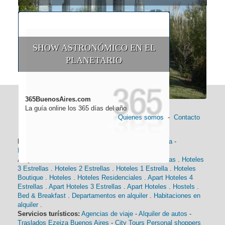
SHOW ASTRONÓMICO EN EL
PLANETARIO
365BuenosAires.com
La guía online los 365 días del año
Quienes somos
-
Contacto
Información general:
Información turística
-
Historia
-
Distancias
-
Mapa de Buenos Aires
-
Barrios
Alojamiento:
Hoteles 5 Estrellas
.
Hoteles 4 Estrellas
.
Hoteles
3 Estrellas
.
Hoteles 2 Estrellas
.
Hoteles 1 Estrella
.
Hoteles
Boutique
.
Hoteles
.
Hoteles Residenciales
.
Apart Hoteles 4
Estrellas
.
Apart Hoteles 3 Estrellas
.
Apart Hoteles
.
Hostels
.
Bed & Breakfast
.
Departamentos en alquiler
.
Habitaciones en
alquiler
.
Servicios turísticos:
Agencias de viaje
-
Alquiler de autos
-
Traslados Ezeiza Buenos Aires
-
City Tours
Personal shoppers