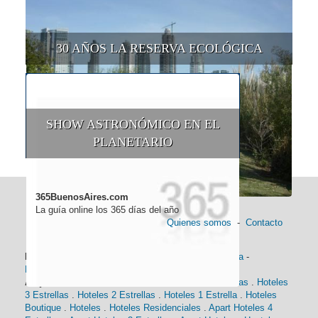
30 AÑOS LA RESERVA ECOLÓGICA
SHOW ASTRONÓMICO EN EL
PLANETARIO
365BuenosAires.com
La guía online los 365 días del año
Quienes somos
-
Contacto
Información general:
Información turística
-
Historia
-
Distancias
-
Mapa de Buenos Aires
-
Barrios
Alojamiento:
Hoteles 5 Estrellas
.
Hoteles 4 Estrellas
.
Hoteles
3 Estrellas
.
Hoteles 2 Estrellas
.
Hoteles 1 Estrella
.
Hoteles
Boutique
.
Hoteles
.
Hoteles Residenciales
.
Apart Hoteles 4