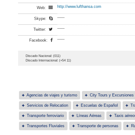
http://www.lufthansa.com
Web:
------
Skype:
------
Twitter:
------
Facebook:
Discado Nacional: (011)
Discado Internacional: (+54 11)
Agencias de viajes y turismo
City Tours y Excursiones
Servicios de Relocation
Escuelas de Español
Tr
Transporte ferroviario
Líneas Aéreas
Taxis aéreo
Transportes Fluviales
Transporte de personas
Ra