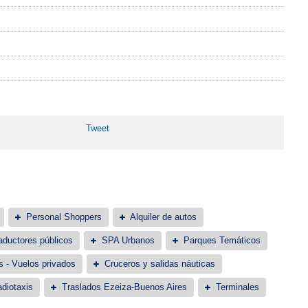
Tweet
Personal Shoppers
Alquiler de autos
aductores públicos
SPA Urbanos
Parques Temáticos
s - Vuelos privados
Cruceros y salidas náuticas
diotaxis
Traslados Ezeiza-Buenos Aires
Terminales