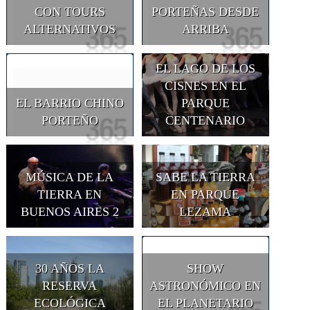
CON TOURS
PORTEÑAS DESDE
ALTERNATIVOS
ARRIBA
EL LAGO DE LOS
CISNES EN EL
EL BARRIO CHINO
PARQUE
PORTEÑO
CENTENARIO
MÚSICA DE LA
SABE LA TIERRA
TIERRA EN
EN PARQUE
BUENOS AIRES 2
LEZAMA
30 AÑOS LA
SHOW
RESERVA
ASTRONÓMICO EN
ECOLÓGICA
EL PLANETARIO