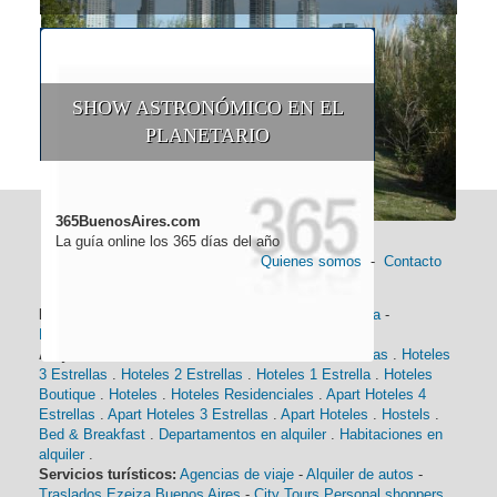
SHOW ASTRONÓMICO EN EL
PLANETARIO
365BuenosAires.com
La guía online los 365 días del año
Quienes somos
-
Contacto
Información general:
Información turística
-
Historia
-
Distancias
-
Mapa de Buenos Aires
-
Barrios
Alojamiento:
Hoteles 5 Estrellas
.
Hoteles 4 Estrellas
.
Hoteles
3 Estrellas
.
Hoteles 2 Estrellas
.
Hoteles 1 Estrella
.
Hoteles
Boutique
.
Hoteles
.
Hoteles Residenciales
.
Apart Hoteles 4
Estrellas
.
Apart Hoteles 3 Estrellas
.
Apart Hoteles
.
Hostels
.
Bed & Breakfast
.
Departamentos en alquiler
.
Habitaciones en
alquiler
.
Servicios turísticos:
Agencias de viaje
-
Alquiler de autos
-
Traslados Ezeiza Buenos Aires
-
City Tours
Personal shoppers