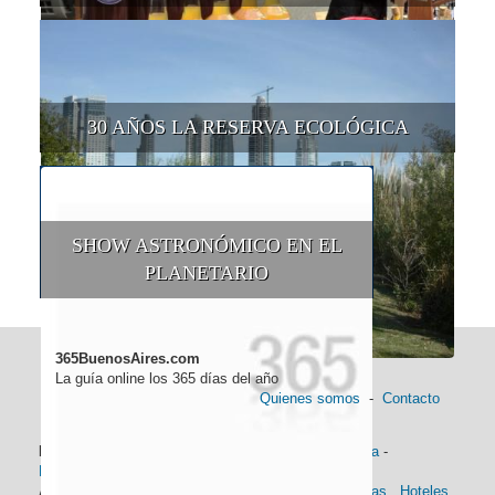
30 AÑOS LA RESERVA ECOLÓGICA
SHOW ASTRONÓMICO EN EL
PLANETARIO
365BuenosAires.com
La guía online los 365 días del año
Quienes somos
-
Contacto
Información general:
Información turística
-
Historia
-
Distancias
-
Mapa de Buenos Aires
-
Barrios
Alojamiento:
Hoteles 5 Estrellas
.
Hoteles 4 Estrellas
.
Hoteles