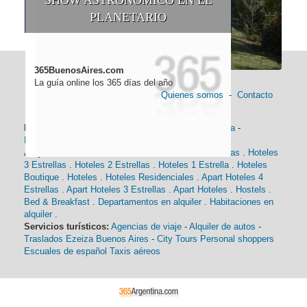
PLANETARIO
365BuenosAires.com
La guía online los 365 días del año
Quienes somos
-
Contacto
Información general:
Información turística
-
Historia
-
Distancias
-
Mapa de Buenos Aires
-
Barrios
Alojamiento:
Hoteles 5 Estrellas
.
Hoteles 4 Estrellas
.
Hoteles
3 Estrellas
.
Hoteles 2 Estrellas
.
Hoteles 1 Estrella
.
Hoteles
Boutique
.
Hoteles
.
Hoteles Residenciales
.
Apart Hoteles 4
Estrellas
.
Apart Hoteles 3 Estrellas
.
Apart Hoteles
.
Hostels
.
Bed & Breakfast
.
Departamentos en alquiler
.
Habitaciones en
alquiler
.
Servicios turísticos:
Agencias de viaje
-
Alquiler de autos
-
Traslados Ezeiza Buenos Aires
-
City Tours
Personal shoppers
Escuales de español
Taxis aéreos