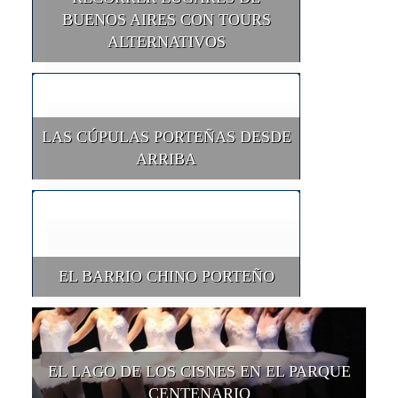
BUENOS AIRES CON TOURS
ALTERNATIVOS
LAS CÚPULAS PORTEÑAS DESDE
ARRIBA
EL BARRIO CHINO PORTEÑO
EL LAGO DE LOS CISNES EN EL PARQUE
CENTENARIO