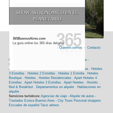
SHOW ASTRONÓMICO EN EL
PLANETARIO
365BuenosAires.com
La guía online los 365 días del año
Quienes somos
-
Contacto
Información general:
Información turística
-
Historia
-
Distancias
-
Mapa de Buenos Aires
-
Barrios
Alojamiento:
Hoteles 5 Estrellas
.
Hoteles 4 Estrellas
.
Hoteles
3 Estrellas
.
Hoteles 2 Estrellas
.
Hoteles 1 Estrella
.
Hoteles
Boutique
.
Hoteles
.
Hoteles Residenciales
.
Apart Hoteles 4
Estrellas
.
Apart Hoteles 3 Estrellas
.
Apart Hoteles
.
Hostels
.
Bed & Breakfast
.
Departamentos en alquiler
.
Habitaciones en
alquiler
.
Servicios turísticos:
Agencias de viaje
-
Alquiler de autos
-
Traslados Ezeiza Buenos Aires
-
City Tours
Personal shoppers
Escuales de español
Taxis aéreos