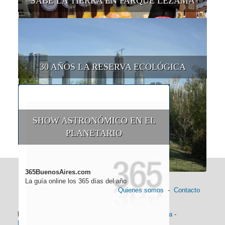
SABE LA TIERRA EN PARQUE LEZAMA
30 AÑOS LA RESERVA ECOLÓGICA
SHOW ASTRONÓMICO EN EL
PLANETARIO
365BuenosAires.com
La guía online los 365 días del año
Quienes somos
-
Contacto
Información general:
Información turística
-
Historia
-
Distancias
-
Mapa de Buenos Aires
-
Barrios