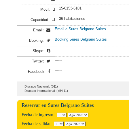
15-6153-5101
Movil:
36 habitaciones
Capacidad:
Email a Sures Belgrano Suites
Email:
Booking Sures Belgrano Suites
Booking:
------
Skype:
------
Twitter:
------
Facebook:
Discado Nacional: (011)
Discado Internacional: (+54 11)
Reservar en Sures Belgrano Suites
Fecha de ingreso:
Fecha de salida: