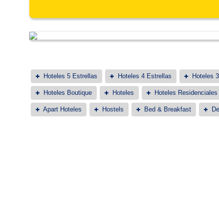
Hoteles 5 Estrellas
Hoteles 4 Estrellas
Hoteles 3
Hoteles Boutique
Hoteles
Hoteles Residenciales
Apart Hoteles
Hostels
Bed & Breakfast
De