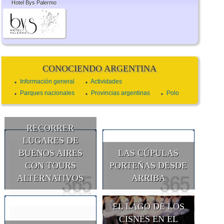
Hotel Bys Palermo
CONOCIENDO ARGENTINA
Información general
Actividades
Parques nacionales
Provincias argentinas
Polo
RECORRER
LUGARES DE
BUENOS AIRES
LAS CÚPULAS
CON TOURS
PORTEÑAS DESDE
ALTERNATIVOS
ARRIBA
EL LAGO DE LOS
CISNES EN EL