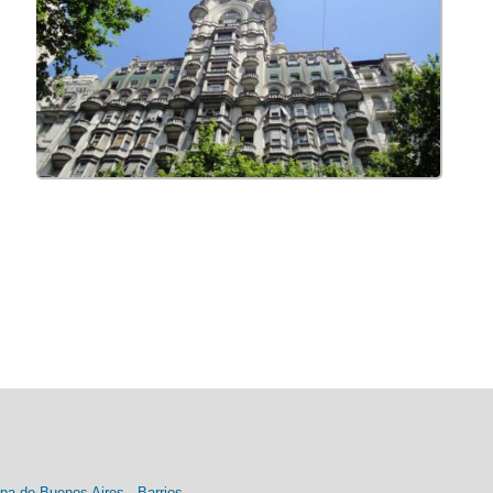
pa de Buenos Aires
-
Barrios