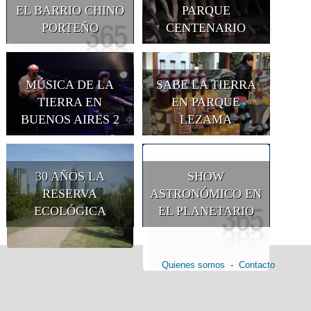
EL BARRIO CHINO
PARQUE
PORTEÑO
CENTENARIO
MÚSICA DE LA
SABE LA TIERRA
TIERRA EN
EN PARQUE
BUENOS AIRES 2
LEZAMA
30 AÑOS LA
SHOW
RESERVA
ASTRONÓMICO EN
ECOLÓGICA
EL PLANETARIO
Quienes somos
-
Contacto