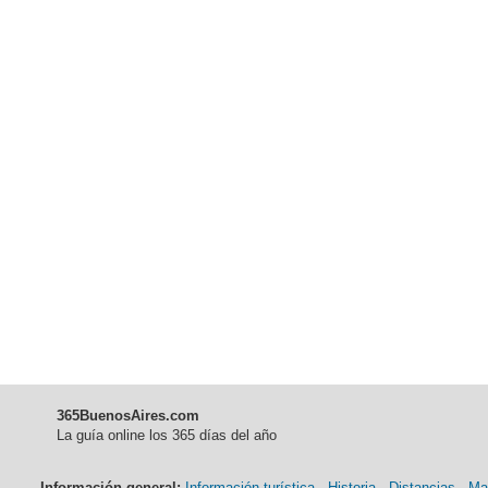
365BuenosAires.com
La guía online los 365 días del año
Información general:
Información turística
-
Historia
-
Distancias
-
Ma