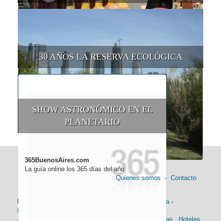
30 AÑOS LA RESERVA ECOLÓGICA
SHOW ASTRONÓMICO EN EL
PLANETARIO
365BuenosAires.com
La guía online los 365 días del año
Quienes somos
-
Contacto
Información general:
Información turística
-
Historia
-
Distancias
-
Mapa de Buenos Aires
-
Barrios
Alojamiento:
Hoteles 5 Estrellas
.
Hoteles 4 Estrellas
.
Hoteles