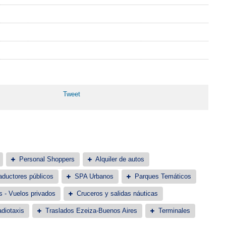
Tweet
Personal Shoppers
Alquiler de autos
aductores públicos
SPA Urbanos
Parques Temáticos
s - Vuelos privados
Cruceros y salidas náuticas
diotaxis
Traslados Ezeiza-Buenos Aires
Terminales