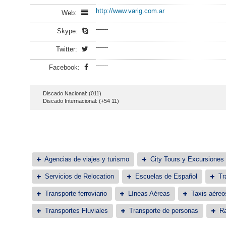
http://www.varig.com.ar
Web:
------
Skype:
------
Twitter:
------
Facebook:
Discado Nacional: (011)
Discado Internacional: (+54 11)
Agencias de viajes y turismo
City Tours y Excursiones
Servicios de Relocation
Escuelas de Español
Tr
Transporte ferroviario
Líneas Aéreas
Taxis aéreo
Transportes Fluviales
Transporte de personas
Ra