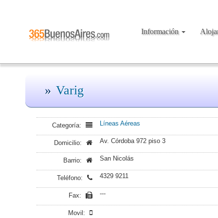
Información
Aloj
Varig
Líneas Aéreas
Categoría:
Av. Córdoba 972 piso 3
Domicilio:
San Nicolás
Barrio:
4329 9211
Teléfono:
---
Fax:
Movil: