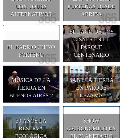
CON TOURS
PORTEÑAS DESDE
ALTERNATIVOS
ARRIBA
EL LAGO DE LOS
CISNES EN EL
EL BARRIO CHINO
PARQUE
PORTEÑO
CENTENARIO
MÚSICA DE LA
SABE LA TIERRA
TIERRA EN
EN PARQUE
BUENOS AIRES 2
LEZAMA
30 AÑOS LA
SHOW
RESERVA
ASTRONÓMICO EN
ECOLÓGICA
EL PLANETARIO