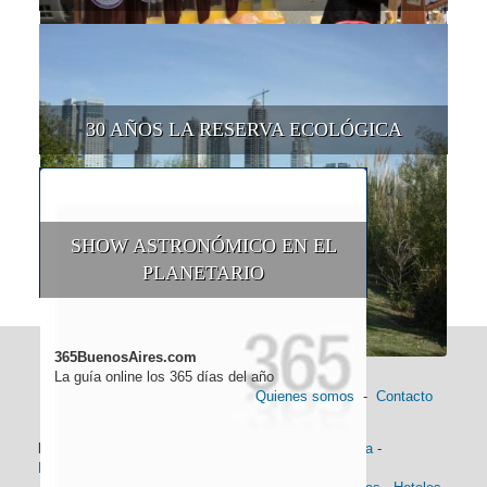
30 AÑOS LA RESERVA ECOLÓGICA
SHOW ASTRONÓMICO EN EL
PLANETARIO
365BuenosAires.com
La guía online los 365 días del año
Quienes somos
-
Contacto
Información general:
Información turística
-
Historia
-
Distancias
-
Mapa de Buenos Aires
-
Barrios