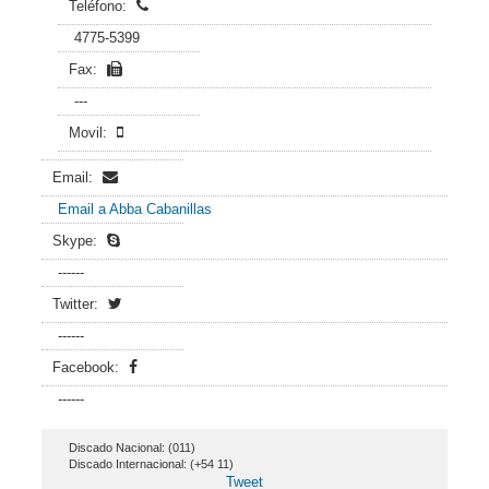
Teléfono:
4775-5399
Fax:
---
Movil:
Email:
Email a Abba Cabanillas
Skype:
------
Twitter:
------
Facebook:
------
Discado Nacional: (011)
Discado Internacional: (+54 11)
Tweet