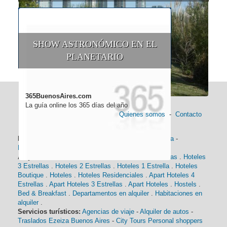
SHOW ASTRONÓMICO EN EL
PLANETARIO
365BuenosAires.com
La guía online los 365 días del año
Quienes somos
-
Contacto
Información general:
Información turística
-
Historia
-
Distancias
-
Mapa de Buenos Aires
-
Barrios
Alojamiento:
Hoteles 5 Estrellas
.
Hoteles 4 Estrellas
.
Hoteles
3 Estrellas
.
Hoteles 2 Estrellas
.
Hoteles 1 Estrella
.
Hoteles
Boutique
.
Hoteles
.
Hoteles Residenciales
.
Apart Hoteles 4
Estrellas
.
Apart Hoteles 3 Estrellas
.
Apart Hoteles
.
Hostels
.
Bed & Breakfast
.
Departamentos en alquiler
.
Habitaciones en
alquiler
.
Servicios turísticos:
Agencias de viaje
-
Alquiler de autos
-
Traslados Ezeiza Buenos Aires
-
City Tours
Personal shoppers