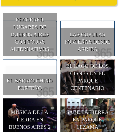
RECORRER
LUGARES DE
BUENOS AIRES
LAS CÚPULAS
CON TOURS
PORTEÑAS DESDE
ALTERNATIVOS
ARRIBA
EL LAGO DE LOS
CISNES EN EL
EL BARRIO CHINO
PARQUE
PORTEÑO
CENTENARIO
MÚSICA DE LA
SABE LA TIERRA
TIERRA EN
EN PARQUE
BUENOS AIRES 2
LEZAMA