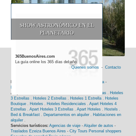
SHOW ASTRONÓMICO EN EL
PLANETARIO
365BuenosAires.com
La guía online los 365 días del año
Quienes somos
-
Contacto
Información general:
Información turística
-
Historia
-
Distancias
-
Mapa de Buenos Aires
-
Barrios
Alojamiento:
Hoteles 5 Estrellas
.
Hoteles 4 Estrellas
.
Hoteles
3 Estrellas
.
Hoteles 2 Estrellas
.
Hoteles 1 Estrella
.
Hoteles
Boutique
.
Hoteles
.
Hoteles Residenciales
.
Apart Hoteles 4
Estrellas
.
Apart Hoteles 3 Estrellas
.
Apart Hoteles
.
Hostels
.
Bed & Breakfast
.
Departamentos en alquiler
.
Habitaciones en
alquiler
.
Servicios turísticos:
Agencias de viaje
-
Alquiler de autos
-
Traslados Ezeiza Buenos Aires
-
City Tours
Personal shoppers