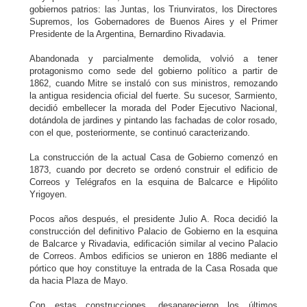
gobiernos patrios: las Juntas, los Triunviratos, los Directores
Supremos, los Gobernadores de Buenos Aires y el Primer
Presidente de la Argentina, Bernardino Rivadavia.
Abandonada y parcialmente demolida, volvió a tener
protagonismo como sede del gobierno político a partir de
1862, cuando Mitre se instaló con sus ministros, remozando
la antigua residencia oficial del fuerte. Su sucesor, Sarmiento,
decidió embellecer la morada del Poder Ejecutivo Nacional,
dotándola de jardines y pintando las fachadas de color rosado,
con el que, posteriormente, se continuó caracterizando.
La construcción de la actual Casa de Gobierno comenzó en
1873, cuando por decreto se ordenó construir el edificio de
Correos y Telégrafos en la esquina de Balcarce e Hipólito
Yrigoyen.
Pocos años después, el presidente Julio A. Roca decidió la
construcción del definitivo Palacio de Gobierno en la esquina
de Balcarce y Rivadavia, edificación similar al vecino Palacio
de Correos. Ambos edificios se unieron en 1886 mediante el
pórtico que hoy constituye la entrada de la Casa Rosada que
da hacia Plaza de Mayo.
Con estas construcciones, desaparecieron los últimos