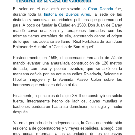
Historia de la Casa de Gobierno
El solar en el que está emplazada la
Casa Rosada
fue,
durante toda la
historia de Buenos Aires
, la sede de las
distintas y sucesivas autoridades políticas que gobernaron el
país. A poco de fundar la Ciudad en 1580, Don Juan de Garay
mandó cavar una zanja y terraplenes formados con las
mismas tierras extraídas de ella, encerrando dentro el origen
de lo que más adelante se llamó "Real Fortaleza de San Juan
Baltasar de Austria" o "Castillo de San Miguel".
Posteriormente, en 1595, el gobernador Fernando de Zárate
mandó levantar una amurallada construcción de 120 metros
de lado, con foso y puente levadizo, que se alzó en la
manzana ceñida por las actuales calles Rivadavia, Balcarce e
Hipólito Yrigoyen y la Avenida Paseo Colón sobre las
barrancas que entonces daban al río.
Finalmente, a principios del siglo XVIII se construyó un sólido
fuerte, íntegramente hecho de ladrillos, cuyas murallas y
bastiones perduraron hasta su demolición, un siglo y medio
después.
Ya en el período de la Independencia, la Casa que había sido
residencia de gobernadores y virreyes españoles, albergó, con
muy pocas reformas, a las autoridades de los sucesivos