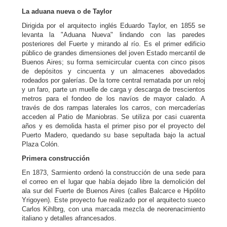
La aduana nueva o de Taylor
Dirigida por el arquitecto inglés Eduardo Taylor, en 1855 se
levanta la "Aduana Nueva" lindando con las paredes
posteriores del Fuerte y mirando al río. Es el primer edificio
público de grandes dimensiones del joven Estado mercantil de
Buenos Aires; su forma semicircular cuenta con cinco pisos
de depósitos y cincuenta y un almacenes abovedados
rodeados por galerías. De la torre central rematada por un reloj
y un faro, parte un muelle de carga y descarga de trescientos
metros para el fondeo de los navíos de mayor calado. A
través de dos rampas laterales los carros, con mercaderías
acceden al Patio de Maniobras. Se utiliza por casi cuarenta
años y es demolida hasta el primer piso por el proyecto del
Puerto Madero, quedando su base sepultada bajo la actual
Plaza Colón.
Primera construcción
En 1873, Sarmiento ordenó la construcción de una sede para
el correo en el lugar que había dejado libre la demolición del
ala sur del Fuerte de Buenos Aires (calles Balcarce e Hipólito
Yrigoyen). Este proyecto fue realizado por el arquitecto sueco
Carlos Kihlbrg, con una marcada mezcla de neorenacimiento
italiano y detalles afrancesados.