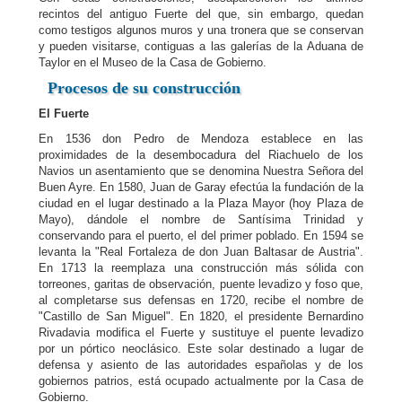
recintos del antiguo Fuerte del que, sin embargo, quedan
como testigos algunos muros y una tronera que se conservan
y pueden visitarse, contiguas a las galerías de la Aduana de
Taylor en el Museo de la Casa de Gobierno.
Procesos de su construcción
El Fuerte
En 1536 don Pedro de Mendoza establece en las
proximidades de la desembocadura del Riachuelo de los
Navios un asentamiento que se denomina Nuestra Señora del
Buen Ayre. En 1580, Juan de Garay efectúa la fundación de la
ciudad en el lugar destinado a la Plaza Mayor (hoy Plaza de
Mayo), dándole el nombre de Santísima Trinidad y
conservando para el puerto, el del primer poblado. En 1594 se
levanta la "Real Fortaleza de don Juan Baltasar de Austria".
En 1713 la reemplaza una construcción más sólida con
torreones, garitas de observación, puente levadizo y foso que,
al completarse sus defensas en 1720, recibe el nombre de
"Castillo de San Miguel". En 1820, el presidente Bernardino
Rivadavia modifica el Fuerte y sustituye el puente levadizo
por un pórtico neoclásico. Este solar destinado a lugar de
defensa y asiento de las autoridades españolas y de los
gobiernos patrios, está ocupado actualmente por la Casa de
Gobierno.