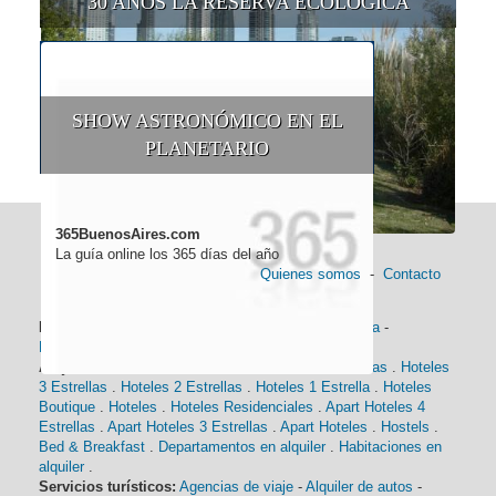
30 AÑOS LA RESERVA ECOLÓGICA
SHOW ASTRONÓMICO EN EL
PLANETARIO
365BuenosAires.com
La guía online los 365 días del año
Quienes somos
-
Contacto
Información general:
Información turística
-
Historia
-
Distancias
-
Mapa de Buenos Aires
-
Barrios
Alojamiento:
Hoteles 5 Estrellas
.
Hoteles 4 Estrellas
.
Hoteles
3 Estrellas
.
Hoteles 2 Estrellas
.
Hoteles 1 Estrella
.
Hoteles
Boutique
.
Hoteles
.
Hoteles Residenciales
.
Apart Hoteles 4
Estrellas
.
Apart Hoteles 3 Estrellas
.
Apart Hoteles
.
Hostels
.
Bed & Breakfast
.
Departamentos en alquiler
.
Habitaciones en
alquiler
.
Servicios turísticos:
Agencias de viaje
-
Alquiler de autos
-