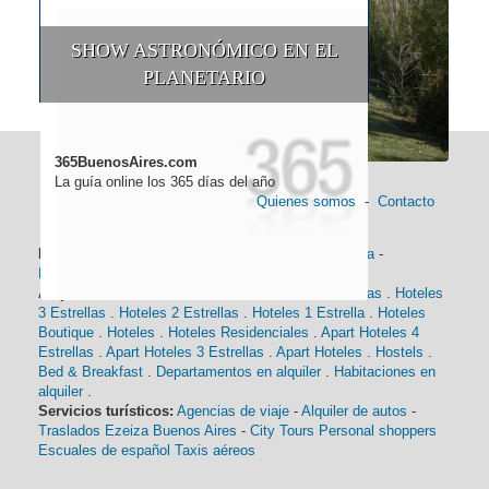
SHOW ASTRONÓMICO EN EL
PLANETARIO
365BuenosAires.com
La guía online los 365 días del año
Quienes somos
-
Contacto
Información general:
Información turística
-
Historia
-
Distancias
-
Mapa de Buenos Aires
-
Barrios
Alojamiento:
Hoteles 5 Estrellas
.
Hoteles 4 Estrellas
.
Hoteles
3 Estrellas
.
Hoteles 2 Estrellas
.
Hoteles 1 Estrella
.
Hoteles
Boutique
.
Hoteles
.
Hoteles Residenciales
.
Apart Hoteles 4
Estrellas
.
Apart Hoteles 3 Estrellas
.
Apart Hoteles
.
Hostels
.
Bed & Breakfast
.
Departamentos en alquiler
.
Habitaciones en
alquiler
.
Servicios turísticos:
Agencias de viaje
-
Alquiler de autos
-
Traslados Ezeiza Buenos Aires
-
City Tours
Personal shoppers
Escuales de español
Taxis aéreos