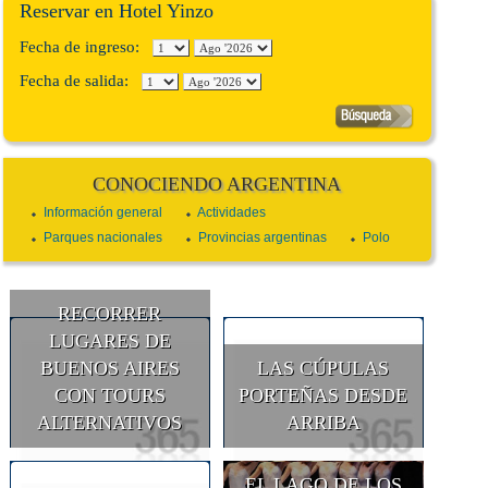
Reservar en Hotel Yinzo
Fecha de ingreso:
Fecha de salida:
CONOCIENDO ARGENTINA
Información general
Actividades
Parques nacionales
Provincias argentinas
Polo
RECORRER
LUGARES DE
BUENOS AIRES
LAS CÚPULAS
CON TOURS
PORTEÑAS DESDE
ALTERNATIVOS
ARRIBA
EL LAGO DE LOS