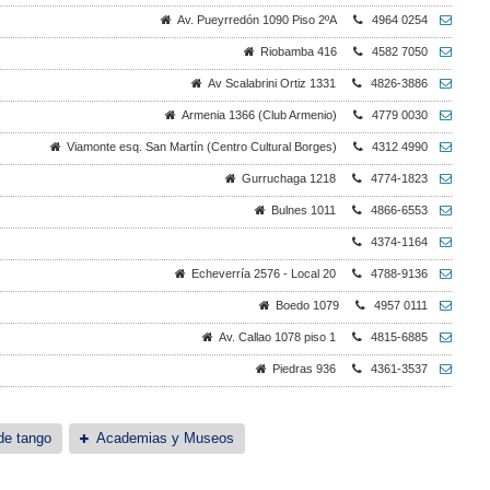
Av. Pueyrredón 1090 Piso 2ºA
4964 0254
Riobamba 416
4582 7050
Av Scalabrini Ortiz 1331
4826-3886
Armenia 1366 (Club Armenio)
4779 0030
Viamonte esq. San Martín (Centro Cultural Borges)
4312 4990
Gurruchaga 1218
4774-1823
Bulnes 1011
4866-6553
4374-1164
Echeverría 2576 - Local 20
4788-9136
Boedo 1079
4957 0111
Av. Callao 1078 piso 1
4815-6885
Piedras 936
4361-3537
de tango
Academias y Museos