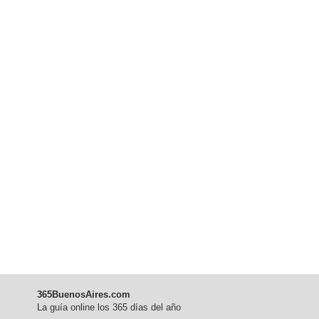
365BuenosAires.com
La guía online los 365 días del año