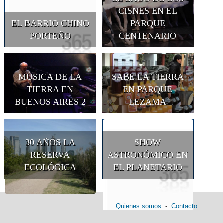
CISNES EN EL
EL BARRIO CHINO
PARQUE
PORTEÑO
CENTENARIO
MÚSICA DE LA
SABE LA TIERRA
TIERRA EN
EN PARQUE
BUENOS AIRES 2
LEZAMA
30 AÑOS LA
SHOW
RESERVA
ASTRONÓMICO EN
ECOLÓGICA
EL PLANETARIO
Quienes somos
-
Contacto