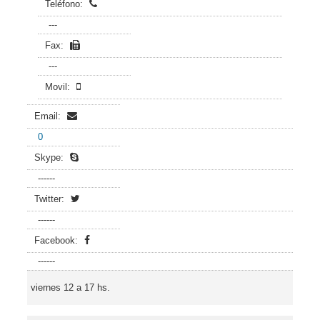
Teléfono:
---
Fax:
---
Movil:
Email:
0
Skype:
------
Twitter:
------
Facebook:
------
viernes 12 a 17 hs.