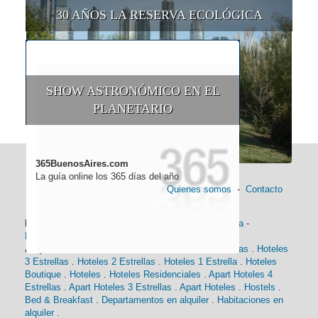
30 AÑOS LA RESERVA ECOLÓGICA
SHOW ASTRONÓMICO EN EL
PLANETARIO
365BuenosAires.com
La guía online los 365 días del año
Quienes somos
-
Contacto
Información general:
Información turística
-
Historia
-
Distancias
-
Mapa de Buenos Aires
-
Barrios
Alojamiento:
Hoteles 5 Estrellas
.
Hoteles 4 Estrellas
.
Hoteles
3 Estrellas
.
Hoteles 2 Estrellas
.
Hoteles 1 Estrella
.
Hoteles
Boutique
.
Hoteles
.
Hoteles Residenciales
.
Apart Hoteles 4
Estrellas
.
Apart Hoteles 3 Estrellas
.
Apart Hoteles
.
Hostels
.
Bed & Breakfast
.
Departamentos en alquiler
.
Habitaciones en
alquiler
.