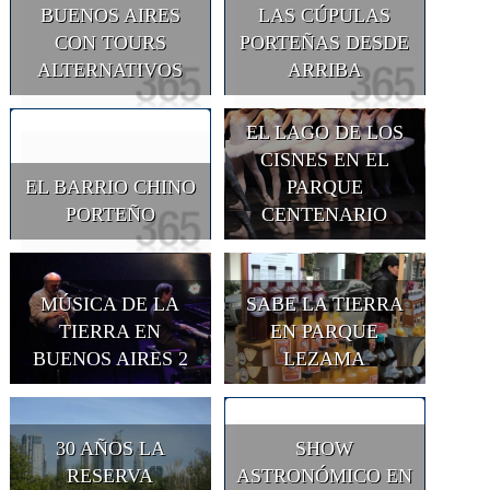
BUENOS AIRES
LAS CÚPULAS
CON TOURS
PORTEÑAS DESDE
ALTERNATIVOS
ARRIBA
EL LAGO DE LOS
CISNES EN EL
EL BARRIO CHINO
PARQUE
PORTEÑO
CENTENARIO
MÚSICA DE LA
SABE LA TIERRA
TIERRA EN
EN PARQUE
BUENOS AIRES 2
LEZAMA
30 AÑOS LA
SHOW
RESERVA
ASTRONÓMICO EN