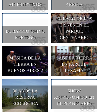
ALTERNATIVOS
ARRIBA
EL LAGO DE LOS
CISNES EN EL
EL BARRIO CHINO
PARQUE
PORTEÑO
CENTENARIO
MÚSICA DE LA
SABE LA TIERRA
TIERRA EN
EN PARQUE
BUENOS AIRES 2
LEZAMA
30 AÑOS LA
SHOW
RESERVA
ASTRONÓMICO EN
ECOLÓGICA
EL PLANETARIO