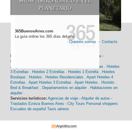
SHOW ASTRONÓMICO EN EL
PLANETARIO
365BuenosAires.com
La guía online los 365 días del año
Quienes somos
-
Contacto
Información general:
Información turística
-
Historia
-
Distancias
-
Mapa de Buenos Aires
-
Barrios
Alojamiento:
Hoteles 5 Estrellas
.
Hoteles 4 Estrellas
.
Hoteles
3 Estrellas
.
Hoteles 2 Estrellas
.
Hoteles 1 Estrella
.
Hoteles
Boutique
.
Hoteles
.
Hoteles Residenciales
.
Apart Hoteles 4
Estrellas
.
Apart Hoteles 3 Estrellas
.
Apart Hoteles
.
Hostels
.
Bed & Breakfast
.
Departamentos en alquiler
.
Habitaciones en
alquiler
.
Servicios turísticos:
Agencias de viaje
-
Alquiler de autos
-
Traslados Ezeiza Buenos Aires
-
City Tours
Personal shoppers
Escuales de español
Taxis aéreos