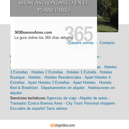
SHOW ASTRONÓMICO EN EL
PLANETARIO
365BuenosAires.com
La guía online los 365 días del año
Quienes somos
-
Contacto
Información general:
Información turística
-
Historia
-
Distancias
-
Mapa de Buenos Aires
-
Barrios
Alojamiento:
Hoteles 5 Estrellas
.
Hoteles 4 Estrellas
.
Hoteles
3 Estrellas
.
Hoteles 2 Estrellas
.
Hoteles 1 Estrella
.
Hoteles
Boutique
.
Hoteles
.
Hoteles Residenciales
.
Apart Hoteles 4
Estrellas
.
Apart Hoteles 3 Estrellas
.
Apart Hoteles
.
Hostels
.
Bed & Breakfast
.
Departamentos en alquiler
.
Habitaciones en
alquiler
.
Servicios turísticos:
Agencias de viaje
-
Alquiler de autos
-
Traslados Ezeiza Buenos Aires
-
City Tours
Personal shoppers
Escuales de español
Taxis aéreos