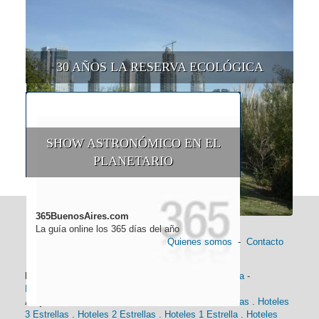
30 AÑOS LA RESERVA ECOLÓGICA
SHOW ASTRONÓMICO EN EL
PLANETARIO
365BuenosAires.com
La guía online los 365 días del año
Quienes somos
-
Contacto
Información general:
Información turística
-
Historia
-
Distancias
-
Mapa de Buenos Aires
-
Barrios
Alojamiento:
Hoteles 5 Estrellas
.
Hoteles 4 Estrellas
.
Hoteles
3 Estrellas
.
Hoteles 2 Estrellas
.
Hoteles 1 Estrella
.
Hoteles