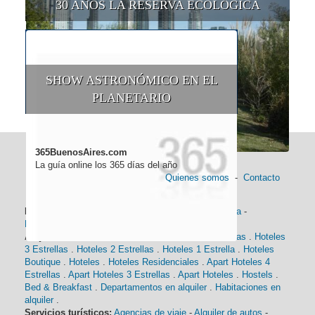
30 AÑOS LA RESERVA ECOLÓGICA
SHOW ASTRONÓMICO EN EL
PLANETARIO
365BuenosAires.com
La guía online los 365 días del año
Quienes somos
-
Contacto
Información general:
Información turística
-
Historia
-
Distancias
-
Mapa de Buenos Aires
-
Barrios
Alojamiento:
Hoteles 5 Estrellas
.
Hoteles 4 Estrellas
.
Hoteles
3 Estrellas
.
Hoteles 2 Estrellas
.
Hoteles 1 Estrella
.
Hoteles
Boutique
.
Hoteles
.
Hoteles Residenciales
.
Apart Hoteles 4
Estrellas
.
Apart Hoteles 3 Estrellas
.
Apart Hoteles
.
Hostels
.
Bed & Breakfast
.
Departamentos en alquiler
.
Habitaciones en
alquiler
.
Servicios turísticos:
Agencias de viaje
-
Alquiler de autos
-