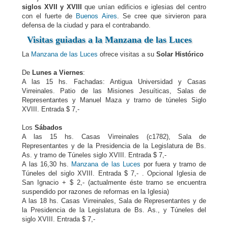
siglos XVII y XVIII
que unían edificios e iglesias del centro
con el fuerte de
Buenos Aires
. Se cree que sirvieron para
defensa de la ciudad y para el contrabando.
Visitas guiadas a la
Manzana de las Luces
La
Manzana de las Luces
ofrece visitas a su
Solar Histórico
De
Lunes a Viernes
:
A las 15 hs. Fachadas: Antigua Universidad y Casas
Virreinales. Patio de las Misiones Jesuíticas, Salas de
Representantes y Manuel Maza y tramo de túneles Siglo
XVIII. Entrada $ 7,-
Los
Sábados
A las 15 hs. Casas Virreinales (c1782), Sala de
Representantes y de la Presidencia de la Legislatura de Bs.
As. y tramo de Túneles siglo XVIII. Entrada $ 7,-
A las 16,30 hs.
Manzana de las Luces
por fuera y tramo de
Túneles del siglo XVIII. Entrada $ 7,- . Opcional Iglesia de
San Ignacio + $ 2,- (actualmente éste tramo se encuentra
suspendido por razones de reformas en la Iglesia)
A las 18 hs. Casas Virreinales, Sala de Representantes y de
la Presidencia de la Legislatura de Bs. As., y Túneles del
siglo XVIII. Entrada $ 7,-