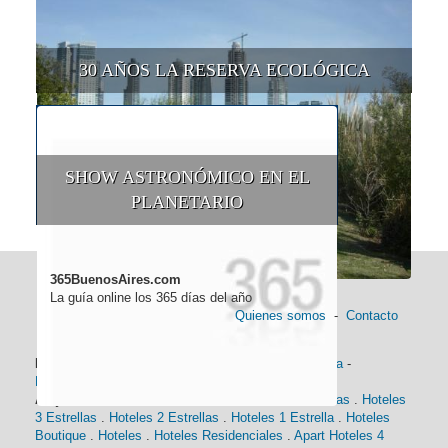
30 AÑOS LA RESERVA ECOLÓGICA
SHOW ASTRONÓMICO EN EL
PLANETARIO
365BuenosAires.com
La guía online los 365 días del año
Quienes somos
-
Contacto
Información general:
Información turística
-
Historia
-
Distancias
-
Mapa de Buenos Aires
-
Barrios
Alojamiento:
Hoteles 5 Estrellas
.
Hoteles 4 Estrellas
.
Hoteles
3 Estrellas
.
Hoteles 2 Estrellas
.
Hoteles 1 Estrella
.
Hoteles
Boutique
.
Hoteles
.
Hoteles Residenciales
.
Apart Hoteles 4