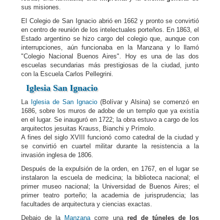
sus misiones.
El Colegio de San Ignacio abrió en 1662 y pronto se convirtió
en centro de reunión de los intelectuales porteños. En 1863, el
Estado argentino se hizo cargo del colegio que, aunque con
interrupciones, aún funcionaba en la Manzana y lo llamó
"Colegio Nacional Buenos Aires". Hoy es una de las dos
escuelas secundarias más prestigiosas de la ciudad, junto
con la Escuela Carlos Pellegrini.
Iglesia San Ignacio
La
Iglesia de San Ignacio
(Bolívar y Alsina) se comenzó en
1686, sobre los muros de adobe de un templo que ya existía
en el lugar. Se inauguró en 1722; la obra estuvo a cargo de los
arquitectos jesuitas Krauss, Bianchi y Prímolo.
A fines del siglo XVIII funcionó como catedral de la ciudad y
se convirtió en cuartel militar durante la resistencia a la
invasión inglesa de 1806.
Después de la expulsión de la orden, en 1767, en el lugar se
instalaron la escuela de medicina; la biblioteca nacional; el
primer museo nacional; la Universidad de Buenos Aires; el
primer teatro porteño; la academia de jurisprudencia; las
facultades de arquitectura y ciencias exactas.
Debajo de la
Manzana
corre una
red de túneles de los