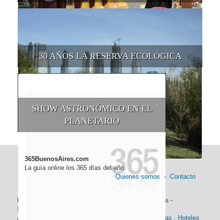
30 AÑOS LA RESERVA ECOLÓGICA
SHOW ASTRONÓMICO EN EL
PLANETARIO
365BuenosAires.com
La guía online los 365 días del año
Quienes somos
-
Contacto
Información general:
Información turística
-
Historia
-
Distancias
-
Mapa de Buenos Aires
-
Barrios
Alojamiento:
Hoteles 5 Estrellas
.
Hoteles 4 Estrellas
.
Hoteles