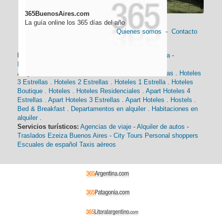
365BuenosAires.com
La guía online los 365 días del año
Quienes somos
-
Contacto
Información general:
Información turística
-
Historia
-
Distancias
-
Mapa de Buenos Aires
-
Barrios
Alojamiento:
Hoteles 5 Estrellas
.
Hoteles 4 Estrellas
.
Hoteles
3 Estrellas
.
Hoteles 2 Estrellas
.
Hoteles 1 Estrella
.
Hoteles
Boutique
.
Hoteles
.
Hoteles Residenciales
.
Apart Hoteles 4
Estrellas
.
Apart Hoteles 3 Estrellas
.
Apart Hoteles
.
Hostels
.
Bed & Breakfast
.
Departamentos en alquiler
.
Habitaciones en
alquiler
.
Servicios turísticos:
Agencias de viaje
-
Alquiler de autos
-
Traslados Ezeiza Buenos Aires
-
City Tours
Personal shoppers
Escuales de español
Taxis aéreos